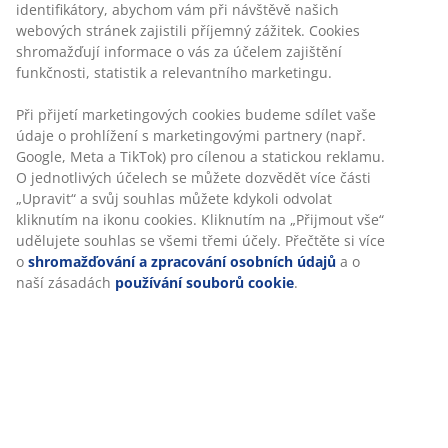
prohlédněte si aktuální leták
identifikátory, abychom vám při návštěvě našich
webových stránek zajistili příjemný zážitek. Cookies
Klikněte zde
shromažďují informace o vás za účelem zajištění
funkčnosti, statistik a relevantního marketingu.
Při přijetí marketingových cookies budeme sdílet vaše
údaje o prohlížení s marketingovými partnery (např.
Google, Meta a TikTok) pro cílenou a statickou reklamu.
O jednotlivých účelech se můžete dozvědět více části
„Upravit“ a svůj souhlas můžete kdykoli odvolat
kliknutím na ikonu cookies. Kliknutím na „Přijmout vše“
Skvělé nabídky
udělujete souhlas se všemi třemi účely. Přečtěte si více
o
shromažďování a zpracování osobních údajů
a o
V JYSKu máme velký výběr výrobků pro vaši
naší zásadách
používání souborů cookie
.
domácnost a vždy u nás najdete skvělé nabídky.
Skvělé nabídky